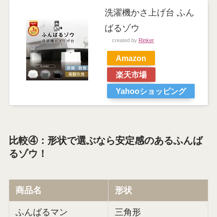
洗濯機かさ上げ台 ふん
ばるゾウ
created by
Rinker
Amazon
楽天市場
Yahooショッピング
比較④：形状で選ぶなら安定感のあるふんば
るゾウ！
商品名
形状
ふんばるマン
三角形