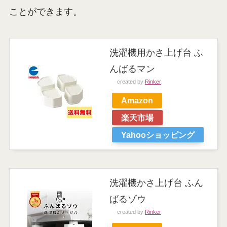
ことができます。
洗濯機用かさ上げ台 ふ
んばるマン
created by
Rinker
Amazon
楽天市場
Yahooショッピング
洗濯機かさ上げ台 ふん
ばるゾウ
created by
Rinker