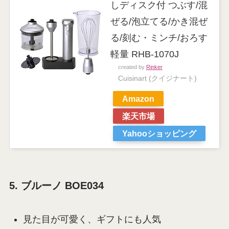
しディスク付 つぶす/混
ぜる/泡立てる/かき混ぜ
る/刻む・ミンチ/おろす
軽量 RHB-1070J
created by
Rinker
Cuisinart (クイジナート)
Amazon
楽天市場
Yahooショッピング
5. ブルーノ BOE034
見た目が可愛く、ギフトにも人気