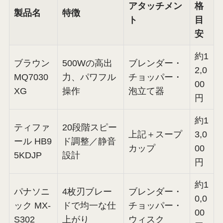
アタッチメン
格
製品名
特徴
ト
目
安
約1
ブラウン
500Wの高出
ブレンダー・
2,0
MQ7030
力、パワフル
チョッパー・
00
XG
操作
泡立て器
円
約1
ティファ
20段階スピー
上記＋スープ
3,0
ール HB9
ド調整／静音
カップ
00
5KDJP
設計
円
約1
パナソニ
4枚刃ブレー
ブレンダー・
0,0
ック MX-
ドで均一な仕
チョッパー・
00
S302
上がり
ウィスク