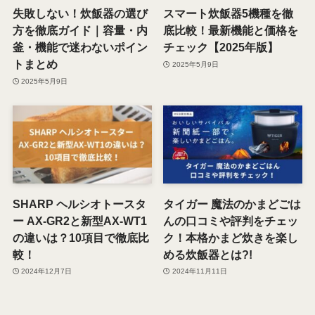
失敗しない！炊飯器の選び
スマート炊飯器5機種を徹
方を徹底ガイド｜容量・内
底比較！最新機能と価格を
釜・機能で迷わないポイン
チェック【2025年版】
トまとめ
2025年5月9日
2025年5月9日
SHARP ヘルシオトースタ
タイガー 魔法のかまどごは
ー AX-GR2と新型AX-WT1
んの口コミや評判をチェッ
の違いは？10項目で徹底比
ク！本格かまど炊きを楽し
較！
める炊飯器とは?!
2024年12月7日
2024年11月11日