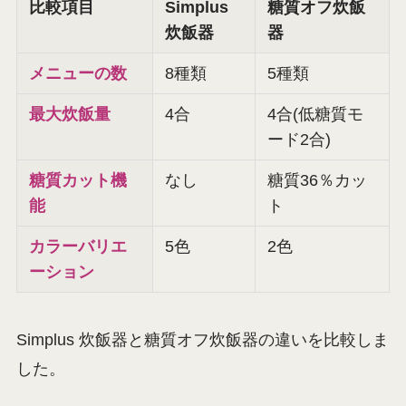
比較項目
Simplus
糖質オフ炊飯
炊飯器
器
メニューの数
8種類
5種類
最大炊飯量
4合
4合(低糖質モ
ード2合)
糖質カット機
なし
糖質36％カッ
能
ト
カラーバリエ
5色
2色
ーション
Simplus 炊飯器と糖質オフ炊飯器の違いを比較しま
した。