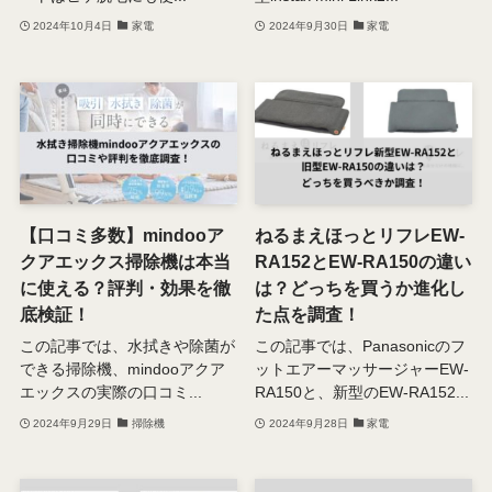
2024年10月4日
家電
2024年9月30日
家電
【口コミ多数】mindooア
ねるまえほっとリフレEW-
クアエックス掃除機は本当
RA152とEW-RA150の違い
に使える？評判・効果を徹
は？どっちを買うか進化し
底検証！
た点を調査！
この記事では、水拭きや除菌が
この記事では、Panasonicのフ
できる掃除機、mindooアクア
ットエアーマッサージャーEW-
エックスの実際の口コミ...
RA150と、新型のEW-RA152...
2024年9月29日
掃除機
2024年9月28日
家電