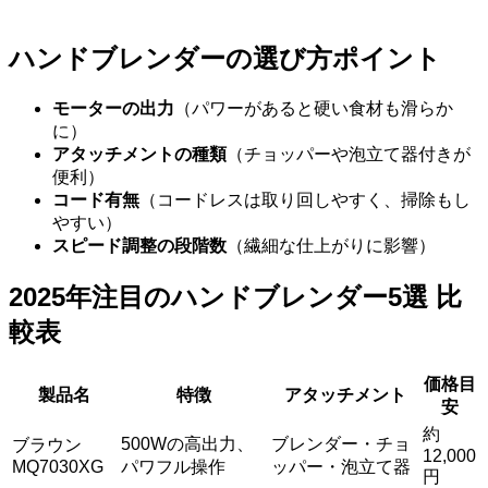
ハンドブレンダーの選び方ポイント
モーターの出力
（パワーがあると硬い食材も滑らか
に）
アタッチメントの種類
（チョッパーや泡立て器付きが
便利）
コード有無
（コードレスは取り回しやすく、掃除もし
やすい）
スピード調整の段階数
（繊細な仕上がりに影響）
2025年注目のハンドブレンダー5選 比
較表
価格目
製品名
特徴
アタッチメント
安
約
500Wの高出力、
ブレンダー・チョ
ブラウン
12,000
MQ7030XG
パワフル操作
ッパー・泡立て器
円