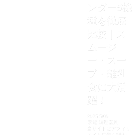
ンダー5機
種を徹底
比較｜ス
ムージ
ー・スー
プ・離乳
食に大活
躍！
2025
5/09
家電
調理器具
当サイトはアフィリ
エイト広告を利用し