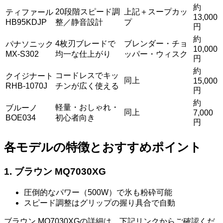
約
20段階スピード調
上記＋スープカッ
ティファール
13,000
HB95KDJP
整／静音設計
プ
円
約
4枚刃ブレードで
ブレンダー・チョ
パナソニック
10,000
MX-S302
均一な仕上がり
ッパー・ウィスク
円
約
コードレスでキッ
クイジナート
同上
15,000
RHB-1070J
チンが広く使える
円
約
軽量・おしゃれ・
ブルーノ
同上
7,000
BOE034
初心者向き
円
各モデルの特徴とおすすめポイント
1. ブラウン MQ7030XG
圧倒的なパワー（500W）で氷も粉砕可能
スピード調整はグリップの握り具合で自動
ブラウン MQ7030XGの詳細は、下記リンクからご確認くだ