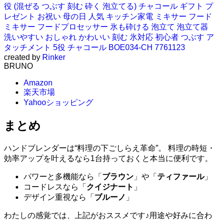
役 (混ぜる つぶす 刻む 砕く 泡立てる) チャコール ギフト プ
レゼント お祝い 母の日 人気 キッチン家電 ミキサー フード
ミキサー フードプロセッサー 氷も砕ける 泡立て 泡立て器
洗いやすい おしゃれ かわいい 刻む 氷対応 初心者 つぶす ア
タッチメント 5役 チャコール BOE034-CH 7761123
created by
Rinker
BRUNO
Amazon
楽天市場
Yahooショッピング
まとめ
ハンドブレンダーは“料理の下ごしらえ革命”。 料理の時短・
効率アップを叶えるなら1台持っておくと本当に便利です。
パワーと多機能なら「
ブラウン
」や「
ティファール
」
コードレスなら「
クイジナート
」
デザイン重視なら「
ブルーノ
」
わたしの感覚では、上記がおススメ
です♪用途や好みに合わ