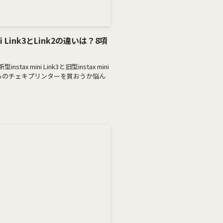
i Link3とLink2の違いは？8項
 mini Link3と旧型instax mini
ちらのチェキプリンターを買おうか悩ん