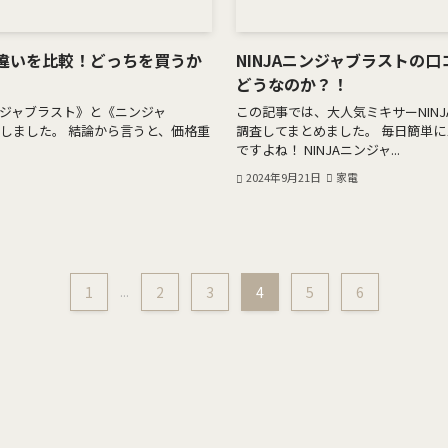
の違いを比較！どっちを買うか
NINJAニンジャブラストの
どうなのか？！
ジャブラスト》と《ニンジャ
この記事では、大人気ミキサーNIN
比較しました。 結論から言うと、価格重
調査してまとめました。 毎日簡単
ですよね！ NINJAニンジャ...
2024年9月21日
家電
1
...
2
3
4
5
6