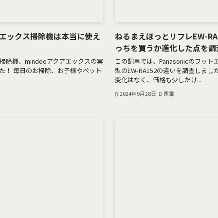
アエックス掃除機は本当に使え
ねるまえほっとリフレEW-RA1
っちを買うか進化した点を調
除機、mindooアクアエックスの実
この記事では、Panasonicのフット
た！ 毎日のお掃除、お子様やペット
型のEW-RA152の違いを調査しま
変化はなく、価格も少しだけ...
2024年9月28日
家電