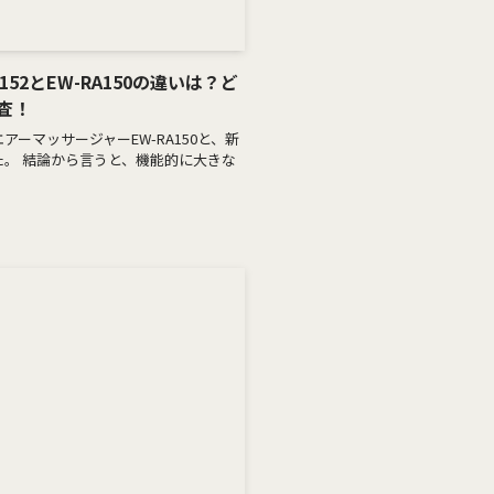
52とEW-RA150の違いは？ど
査！
エアーマッサージャーEW-RA150と、新
した。 結論から言うと、機能的に大きな