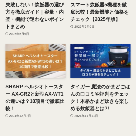
失敗しない！炊飯器の選び
スマート炊飯器5機種を徹
方を徹底ガイド｜容量・内
底比較！最新機能と価格を
釜・機能で迷わないポイン
チェック【2025年版】
トまとめ
2025年5月9日
2025年5月9日
SHARP ヘルシオトースタ
タイガー 魔法のかまどごは
ー AX-GR2と新型AX-WT1
んの口コミや評判をチェッ
の違いは？10項目で徹底比
ク！本格かまど炊きを楽し
較！
める炊飯器とは?!
2024年12月7日
2024年11月11日