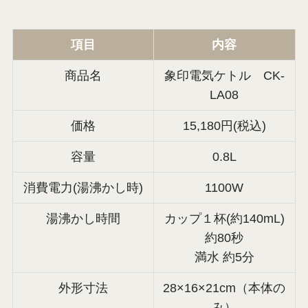
項目
内容
商品名
象印電気ケトル CK-
LA08
価格
15,180円(税込)
容量
0.8L
消費電力(湯沸かし時)
1100W
湯沸かし時間
カップ１杯(約140mL)
約80秒
満水 約5分
外形寸法
28×16×21cm（本体の
み）