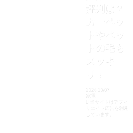
評判は？
カーペッ
トやペッ
トの毛も
スッキ
リ！
2024
10/07
家電
当サイトはアフィ
リエイト広告を利用
しています。