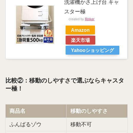
洗濯機かさ上げ台 キャ
スター極
created by
Rinker
Amazon
楽天市場
Yahooショッピング
比較②：移動のしやすさで選ぶならキャスタ
ー極！
商品名
移動のしやすさ
ふんばるゾウ
移動不可